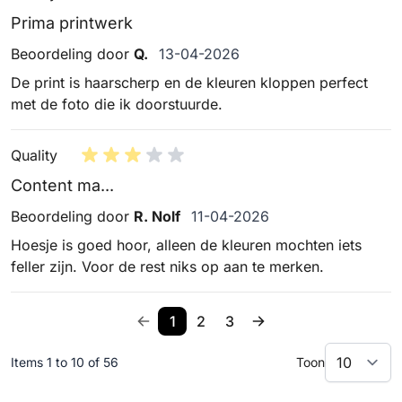
Prima printwerk
13 april 2026
Beoordeling door
Q.
13-04-2026
De print is haarscherp en de kleuren kloppen perfect
met de foto die ik doorstuurde.
Quality
Content ma...
11 april 2026
Beoordeling door
R. Nolf
11-04-2026
Hoesje is goed hoor, alleen de kleuren mochten iets
feller zijn. Voor de rest niks op aan te merken.
1
2
3
Items 1 to 10 of 56
Toon