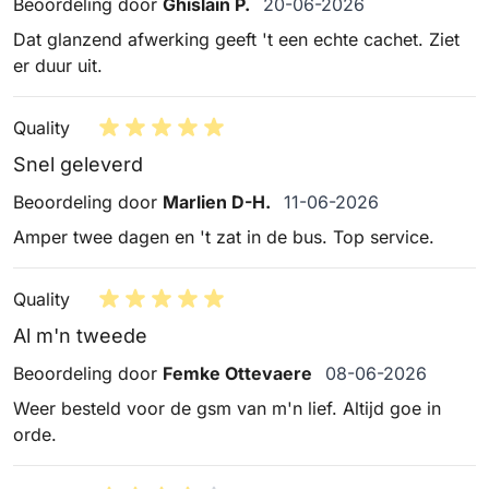
20 juni 2026
Beoordeling door
Ghislain P.
20-06-2026
Dat glanzend afwerking geeft 't een echte cachet. Ziet
er duur uit.
Quality
Snel geleverd
11 juni 2026
Beoordeling door
Marlien D-H.
11-06-2026
Amper twee dagen en 't zat in de bus. Top service.
Quality
Al m'n tweede
8 juni 2026
Beoordeling door
Femke Ottevaere
08-06-2026
Weer besteld voor de gsm van m'n lief. Altijd goe in
orde.