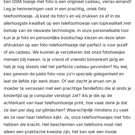
Een GSM hoesje met foto is een origineel cadeau, verras iemand!
Leg je herinneringen vast in een prachtig, uniek foto
telefoonhoesje. Jij kiest de foto's en wij drukken ze af in de
allerhoogste kwaliteit op een telefoonhoesje van topkwaliteit met
behulp van de nieuwste technologie. In onze personalisatie tool
kun je je foto en persoonlijke boodschap kiezen en deze laten
afdrukken op een foto-telefoonhoesje dat perfect is voor jezelf
of als cadeau. We kunnen je verzekeren dat onze fotohoesjes
mensen blij maken. Is je vriend of vriendin binnenkort jarig en
heb je nog steeds niet het perfecte cadeau gevonden? Nu wel,
kies gewoon de juiste foto voor zo'n speciale gelegenheid en
laat de liefde zijn werk doen. Of wat dacht je ervan om je
moeder te verrassen met een prachtige familiefoto die al sinds je
kindertijd op je computer verstopt zat? Als je die op de
achterkant van haar telefoonhoesje print, hoe vaak denk je dat
ze dan per dag zal glimlachen? Waarschijnlijk minstens zo vaak
als ze naar haar telefoon kijkt. Ja, onze telefoonhoesjes met foto
hebben die kracht. Het beschermen van telefoons moet niet
alleen een praktische kwestie zijn, het kan ook een mooie