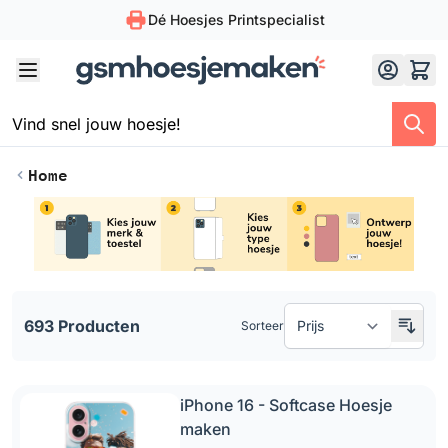
Dé Hoesjes Printspecialist
Skip to Content
Home
Doorgaan naar productlijst
693 Producten
Sorteer
iPhone 16 - Softcase Hoesje
maken