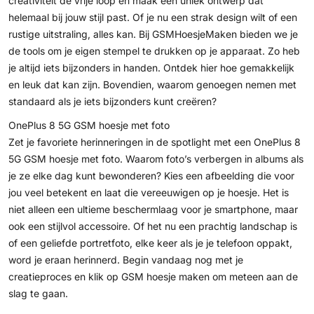
creativiteit de vrije loop en maak een uniek ontwerp dat
helemaal bij jouw stijl past. Of je nu een strak design wilt of een
rustige uitstraling, alles kan. Bij GSMHoesjeMaken bieden we je
de tools om je eigen stempel te drukken op je apparaat. Zo heb
je altijd iets bijzonders in handen. Ontdek hier hoe gemakkelijk
en leuk dat kan zijn. Bovendien, waarom genoegen nemen met
standaard als je iets bijzonders kunt creëren?
OnePlus 8 5G GSM hoesje met foto
Zet je favoriete herinneringen in de spotlight met een OnePlus 8
5G GSM hoesje met foto. Waarom foto’s verbergen in albums als
je ze elke dag kunt bewonderen? Kies een afbeelding die voor
jou veel betekent en laat die vereeuwigen op je hoesje. Het is
niet alleen een ultieme beschermlaag voor je smartphone, maar
ook een stijlvol accessoire. Of het nu een prachtig landschap is
of een geliefde portretfoto, elke keer als je je telefoon oppakt,
word je eraan herinnerd. Begin vandaag nog met je
creatieproces en klik op
GSM hoesje maken
om meteen aan de
slag te gaan.