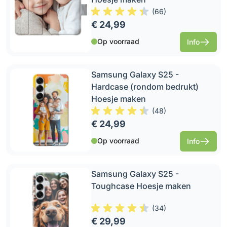
(
66
)
€ 24,99
Op voorraad
Info
Samsung Galaxy S25 -
Hardcase (rondom bedrukt)
Hoesje maken
(
48
)
€ 24,99
Op voorraad
Info
Samsung Galaxy S25 -
Toughcase Hoesje maken
(
34
)
€ 29,99