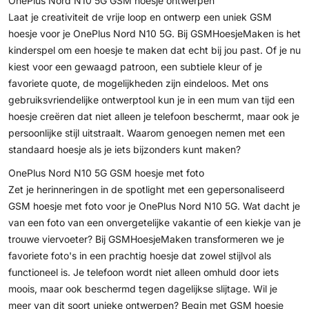
OnePlus Nord N10 5G GSM hoesje ontwerpen
Laat je creativiteit de vrije loop en ontwerp een uniek GSM
hoesje voor je OnePlus Nord N10 5G. Bij GSMHoesjeMaken is het
kinderspel om een hoesje te maken dat echt bij jou past. Of je nu
kiest voor een gewaagd patroon, een subtiele kleur of je
favoriete quote, de mogelijkheden zijn eindeloos. Met ons
gebruiksvriendelijke ontwerptool kun je in een mum van tijd een
hoesje creëren dat niet alleen je telefoon beschermt, maar ook je
persoonlijke stijl uitstraalt. Waarom genoegen nemen met een
standaard hoesje als je iets bijzonders kunt maken?
OnePlus Nord N10 5G GSM hoesje met foto
Zet je herinneringen in de spotlight met een gepersonaliseerd
GSM hoesje met foto voor je OnePlus Nord N10 5G. Wat dacht je
van een foto van een onvergetelijke vakantie of een kiekje van je
trouwe viervoeter? Bij GSMHoesjeMaken transformeren we je
favoriete foto's in een prachtig hoesje dat zowel stijlvol als
functioneel is. Je telefoon wordt niet alleen omhuld door iets
moois, maar ook beschermd tegen dagelijkse slijtage. Wil je
meer van dit soort unieke ontwerpen? Begin met
GSM hoesje