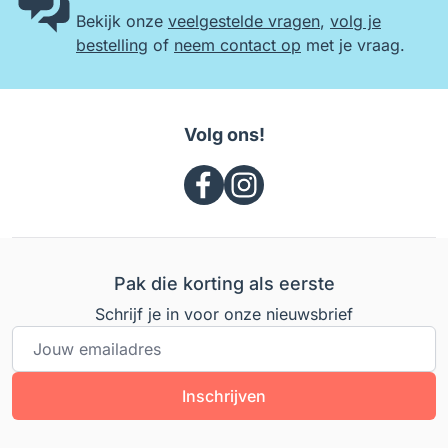
Bekijk onze
veelgestelde vragen
,
volg je
bestelling
of
neem contact op
met je vraag.
Volg ons!
Pak die korting als eerste
Schrijf je in voor onze nieuwsbrief
E-mailadres
Inschrijven