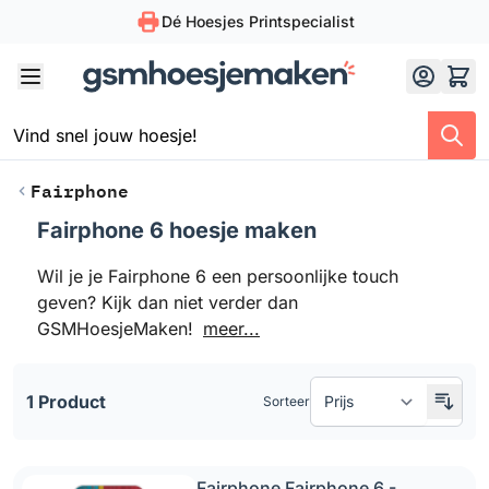
Dé Hoesjes Printspecialist
Skip to Content
Fairphone
Fairphone 6 hoesje maken
Doorgaan naar productlijst
Wil je je Fairphone 6 een persoonlijke touch
geven? Kijk dan niet verder dan
GSMHoesjeMaken!
meer...
1 Product
Sorteer
Fairphone Fairphone 6 -