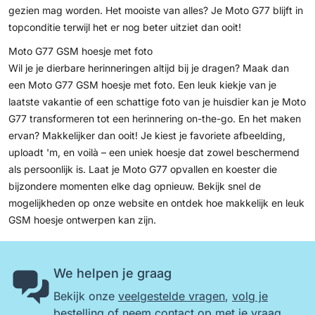
gezien mag worden. Het mooiste van alles? Je Moto G77 blijft in
topconditie terwijl het er nog beter uitziet dan ooit!
Moto G77 GSM hoesje met foto
Wil je je dierbare herinneringen altijd bij je dragen? Maak dan
een Moto G77 GSM hoesje met foto. Een leuk kiekje van je
laatste vakantie of een schattige foto van je huisdier kan je Moto
G77 transformeren tot een herinnering on-the-go. En het maken
ervan? Makkelijker dan ooit! Je kiest je favoriete afbeelding,
uploadt 'm, en voilà – een uniek hoesje dat zowel beschermend
als persoonlijk is. Laat je Moto G77 opvallen en koester die
bijzondere momenten elke dag opnieuw. Bekijk snel de
mogelijkheden op onze website en ontdek hoe makkelijk en leuk
GSM hoesje ontwerpen
kan zijn.
We helpen je graag
Bekijk onze
veelgestelde vragen
,
volg je
bestelling
of
neem contact op
met je vraag.