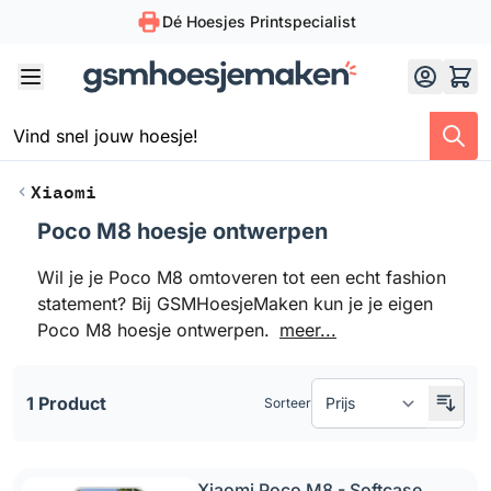
Dé Hoesjes Printspecialist
Skip to Content
Xiaomi
Poco M8 hoesje ontwerpen
Doorgaan naar productlijst
Wil je je Poco M8 omtoveren tot een echt fashion
statement? Bij GSMHoesjeMaken kun je je eigen
Poco M8 hoesje ontwerpen.
meer...
1 Product
Sorteer
Xiaomi Poco M8 - Softcase