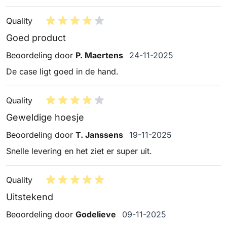
Quality
Goed product
24 november 2025
Beoordeling door
P. Maertens
24-11-2025
De case ligt goed in de hand.
Quality
Geweldige hoesje
19 november 2025
Beoordeling door
T. Janssens
19-11-2025
Snelle levering en het ziet er super uit.
Quality
Uitstekend
9 november 2025
Beoordeling door
Godelieve
09-11-2025