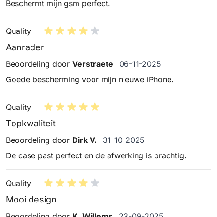
Beschermt mijn gsm perfect.
Quality
Aanrader
6 november 2025
Beoordeling door
Verstraete
06-11-2025
Goede bescherming voor mijn nieuwe iPhone.
Quality
Topkwaliteit
31 oktober 2025
Beoordeling door
Dirk V.
31-10-2025
De case past perfect en de afwerking is prachtig.
Quality
Mooi design
23 september 2025
Beoordeling door
K. Willems
23-09-2025