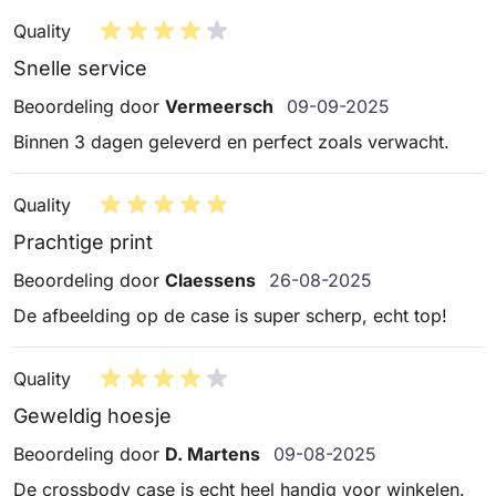
Quality
Snelle service
9 september 2025
Beoordeling door
Vermeersch
09-09-2025
Binnen 3 dagen geleverd en perfect zoals verwacht.
Quality
Prachtige print
26 augustus 2025
Beoordeling door
Claessens
26-08-2025
De afbeelding op de case is super scherp, echt top!
Quality
Geweldig hoesje
9 augustus 2025
Beoordeling door
D. Martens
09-08-2025
De crossbody case is echt heel handig voor winkelen.