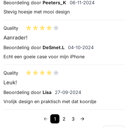
6 november 2024
Beoordeling door
Peeters_K
06-11-2024
Stevig hoesje met mooi design
Quality
Aanrader!
4 oktober 2024
Beoordeling door
DeSmet.L
04-10-2024
Echt een goeie case voor mijn iPhone
Quality
Leuk!
27 september 2024
Beoordeling door
Lisa
27-09-2024
Vrolijk design en praktisch met dat koordje
1
2
3