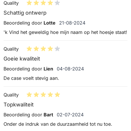
Quality
Schattig ontwerp
21 augustus 2024
Beoordeling door
Lotte
21-08-2024
'k Vind het geweldig hoe mijn naam op het hoesje staat!
Quality
Goeie kwaliteit
4 augustus 2024
Beoordeling door
Lien
04-08-2024
De case voelt stevig aan.
Quality
Topkwaliteit
2 juli 2024
Beoordeling door
Bart
02-07-2024
Onder de indruk van de duurzaamheid tot nu toe.