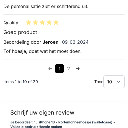
De personalisatie ziet er schitterend uit.
Quality
Goed product
9 maart 2024
Beoordeling door
Jeroen
09-03-2024
Tof hoesje, doet wat het moet doen.
1
2
Items 1 to 10 of 20
Toon
Schrijf uw eigen review
Je beoordeelt nu:
iPhone 13 - Portemonneehoesje (walletcase) -
Volledig bedrukt Hoesje maken