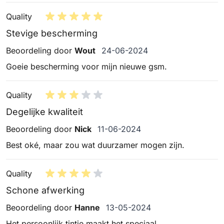
Quality
Stevige bescherming
24 juni 2024
Beoordeling door
Wout
24-06-2024
Goeie bescherming voor mijn nieuwe gsm.
Quality
Degelijke kwaliteit
11 juni 2024
Beoordeling door
Nick
11-06-2024
Best oké, maar zou wat duurzamer mogen zijn.
Quality
Schone afwerking
13 mei 2024
Beoordeling door
Hanne
13-05-2024
Het persoonlijk tintje maakt het speciaal.