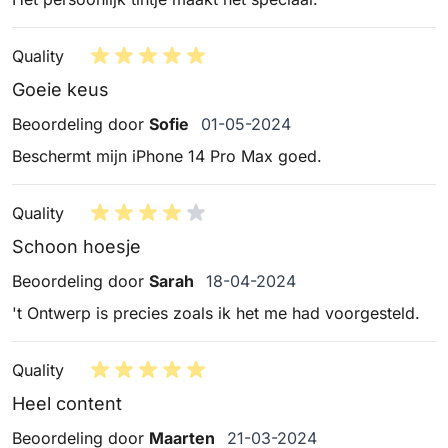
Quality
Goeie keus
1 mei 2024
Beoordeling door
Sofie
01-05-2024
Beschermt mijn iPhone 14 Pro Max goed.
Quality
Schoon hoesje
18 april 2024
Beoordeling door
Sarah
18-04-2024
't Ontwerp is precies zoals ik het me had voorgesteld.
Quality
Heel content
21 maart 2024
Beoordeling door
Maarten
21-03-2024