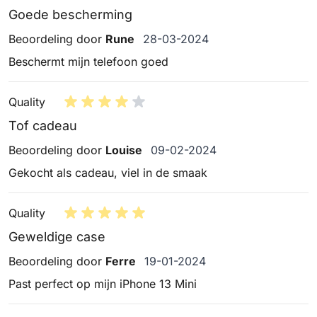
Goede bescherming
28 maart 2024
Beoordeling door
Rune
28-03-2024
Beschermt mijn telefoon goed
Quality
Tof cadeau
9 februari 2024
Beoordeling door
Louise
09-02-2024
Gekocht als cadeau, viel in de smaak
Quality
Geweldige case
19 januari 2024
Beoordeling door
Ferre
19-01-2024
Past perfect op mijn iPhone 13 Mini