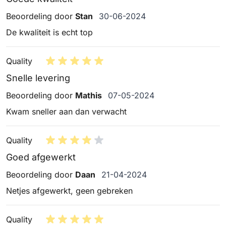
30 juni 2024
Beoordeling door
Stan
30-06-2024
De kwaliteit is echt top
Quality
Snelle levering
7 mei 2024
Beoordeling door
Mathis
07-05-2024
Kwam sneller aan dan verwacht
Quality
Goed afgewerkt
21 april 2024
Beoordeling door
Daan
21-04-2024
Netjes afgewerkt, geen gebreken
Quality