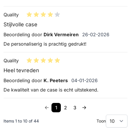
Quality
Stijlvolle case
26 februari 2026
Beoordeling door
Dirk Vermeiren
26-02-2026
De personaliserig is prachtig gedrukt!
Quality
Heel tevreden
4 januari 2026
Beoordeling door
K. Peeters
04-01-2026
De kwaliteit van de case is echt uitstekend.
1
2
3
Items 1 to 10 of 44
Toon