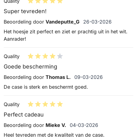
Quality
Super tevreden!
26 maart 2026
Beoordeling door
Vandeputte_G
26-03-2026
Het hoesje zit perfect en ziet er prachtig uit in het wit.
Aanrader!
Quality
Goede bescherming
9 maart 2026
Beoordeling door
Thomas L.
09-03-2026
De case is sterk en beschermt goed.
Quality
Perfect cadeau
4 maart 2026
Beoordeling door
Mieke V.
04-03-2026
Heel tevreden met de kwaliteit van de case.