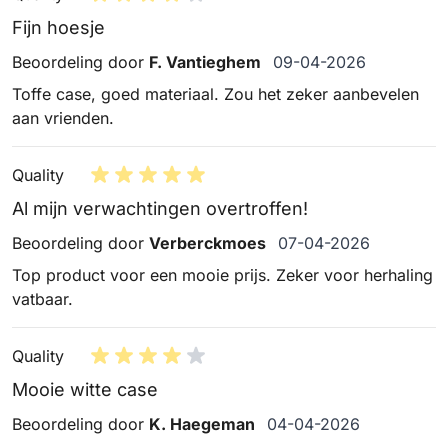
Fijn hoesje
9 april 2026
Beoordeling door
F. Vantieghem
09-04-2026
Toffe case, goed materiaal. Zou het zeker aanbevelen
aan vrienden.
Quality
Al mijn verwachtingen overtroffen!
7 april 2026
Beoordeling door
Verberckmoes
07-04-2026
Top product voor een mooie prijs. Zeker voor herhaling
vatbaar.
Quality
Mooie witte case
4 april 2026
Beoordeling door
K. Haegeman
04-04-2026