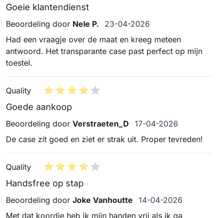
Goeie klantendienst
23 april 2026
Beoordeling door
Nele P.
23-04-2026
Had een vraagje over de maat en kreeg meteen
antwoord. Het transparante case past perfect op mijn
toestel.
Quality
Goede aankoop
17 april 2026
Beoordeling door
Verstraeten_D
17-04-2026
De case zit goed en ziet er strak uit. Proper tevreden!
Quality
Handsfree op stap
14 april 2026
Beoordeling door
Joke Vanhoutte
14-04-2026
Met dat koordje heb ik mijn handen vrij als ik ga