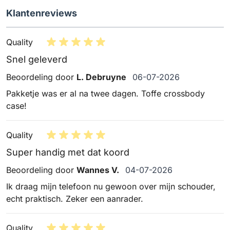
Klantenreviews
Quality
Snel geleverd
6 juli 2026
Beoordeling door
L. Debruyne
06-07-2026
Pakketje was er al na twee dagen. Toffe crossbody
case!
Quality
Super handig met dat koord
4 juli 2026
Beoordeling door
Wannes V.
04-07-2026
Ik draag mijn telefoon nu gewoon over mijn schouder,
echt praktisch. Zeker een aanrader.
Quality