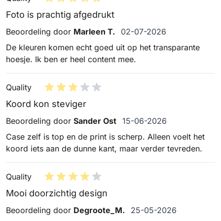
Foto is prachtig afgedrukt
2 juli 2026
Beoordeling door
Marleen T.
02-07-2026
De kleuren komen echt goed uit op het transparante
hoesje. Ik ben er heel content mee.
Quality
Koord kon steviger
15 juni 2026
Beoordeling door
Sander Ost
15-06-2026
Case zelf is top en de print is scherp. Alleen voelt het
koord iets aan de dunne kant, maar verder tevreden.
Quality
Mooi doorzichtig design
25 mei 2026
Beoordeling door
Degroote_M.
25-05-2026