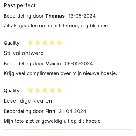
Past perfect
13 mei 2024
Beoordeling door
Thomas
13-05-2024
Zit als gegoten om mijn telefoon, erg blij mee.
Quality
Stijlvol ontwerp
9 mei 2024
Beoordeling door
Maxim
09-05-2024
Krijg veel complimenten over mijn nieuwe hoesje.
Quality
Levendige kleuren
21 april 2024
Beoordeling door
Finn
21-04-2024
Mijn foto ziet er geweldig uit op dit hoesje.