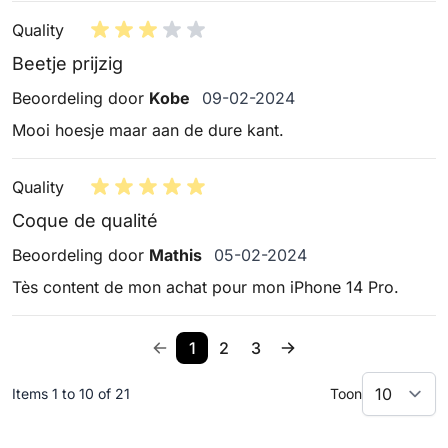
Quality
Beetje prijzig
9 februari 2024
Beoordeling door
Kobe
09-02-2024
Mooi hoesje maar aan de dure kant.
Quality
Coque de qualité
5 februari 2024
Beoordeling door
Mathis
05-02-2024
Tès content de mon achat pour mon iPhone 14 Pro.
1
2
3
Items 1 to 10 of 21
Toon