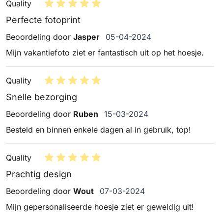
Quality
Perfecte fotoprint
5 april 2024
Beoordeling door
Jasper
05-04-2024
Mijn vakantiefoto ziet er fantastisch uit op het hoesje.
Quality
Snelle bezorging
15 maart 2024
Beoordeling door
Ruben
15-03-2024
Besteld en binnen enkele dagen al in gebruik, top!
Quality
Prachtig design
7 maart 2024
Beoordeling door
Wout
07-03-2024
Mijn gepersonaliseerde hoesje ziet er geweldig uit!