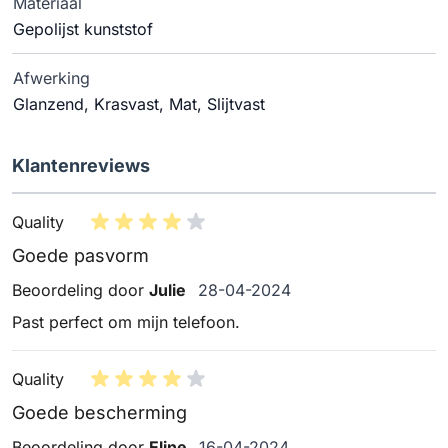
Materiaal
Gepolijst kunststof
Afwerking
Glanzend, Krasvast, Mat, Slijtvast
Klantenreviews
Quality
Goede pasvorm
28 april 2024
Beoordeling door
Julie
28-04-2024
Past perfect om mijn telefoon.
Quality
Goede bescherming
16 april 2024
Beoordeling door
Eline
16-04-2024