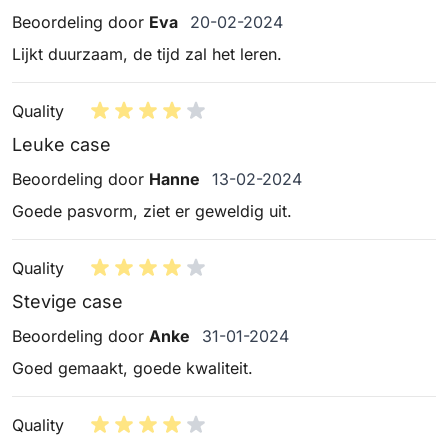
20 februari 2024
Beoordeling door
Eva
20-02-2024
Lijkt duurzaam, de tijd zal het leren.
Quality
Leuke case
13 februari 2024
Beoordeling door
Hanne
13-02-2024
Goede pasvorm, ziet er geweldig uit.
Quality
Stevige case
31 januari 2024
Beoordeling door
Anke
31-01-2024
Goed gemaakt, goede kwaliteit.
Quality