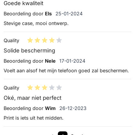
Goede kwaliteit
25 januari 2024
Beoordeling door
Els
25-01-2024
Stevige case, mooi ontwerp.
Quality
Solide bescherming
17 januari 2024
Beoordeling door
Nele
17-01-2024
Voelt aan alsof het mijn telefoon goed zal beschermen.
Quality
Oké, maar niet perfect
26 december 2023
Beoordeling door
Wim
26-12-2023
Print is iets uit het midden.