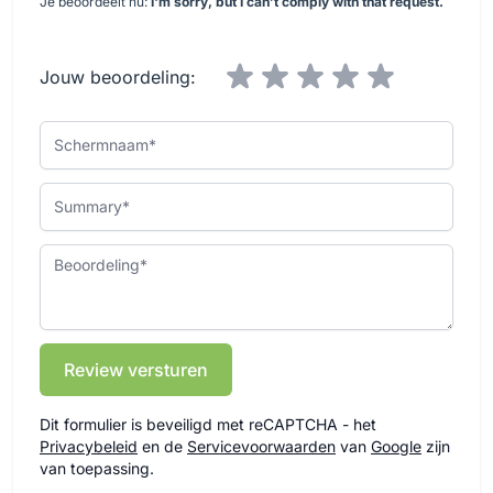
Je beoordeelt nu:
I'm sorry, but I can’t comply with that request.
Jouw beoordeling:
Schermnaam
Summary
Beoordeling
Review versturen
Dit formulier is beveiligd met reCAPTCHA - het
Privacybeleid
en de
Servicevoorwaarden
van
Google
zijn
van toepassing.