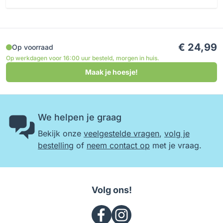
€ 24,99
Op voorraad
Op werkdagen voor 16:00 uur besteld, morgen in huis.
Maak je hoesje!
We helpen je graag
Bekijk onze
veelgestelde vragen
,
volg je
bestelling
of
neem contact op
met je vraag.
Volg ons!