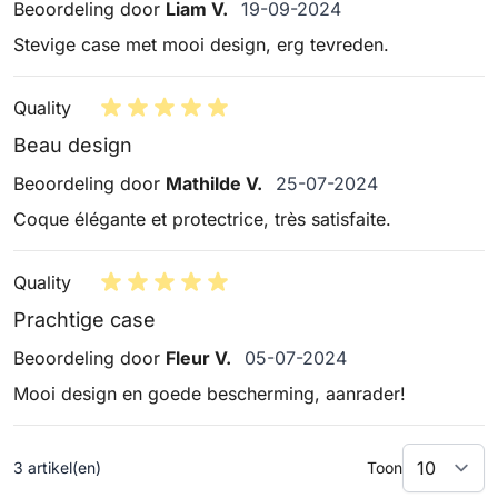
19 september 2024
Beoordeling door
Liam V.
19-09-2024
Stevige case met mooi design, erg tevreden.
Quality
Beau design
25 juli 2024
Beoordeling door
Mathilde V.
25-07-2024
Coque élégante et protectrice, très satisfaite.
Quality
Prachtige case
5 juli 2024
Beoordeling door
Fleur V.
05-07-2024
Mooi design en goede bescherming, aanrader!
3 artikel(en)
Toon