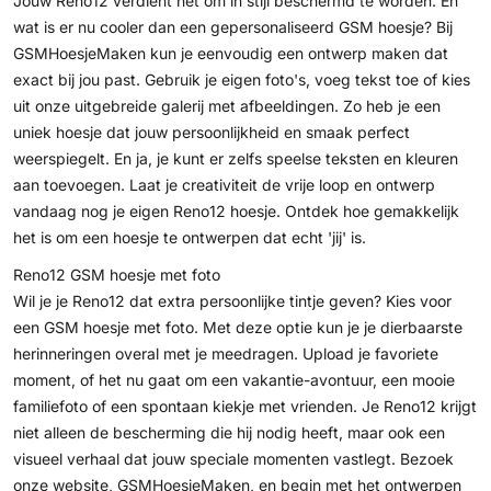
Jouw Reno12 verdient het om in stijl beschermd te worden. En
wat is er nu cooler dan een gepersonaliseerd GSM hoesje? Bij
GSMHoesjeMaken kun je eenvoudig een ontwerp maken dat
exact bij jou past. Gebruik je eigen foto's, voeg tekst toe of kies
uit onze uitgebreide galerij met afbeeldingen. Zo heb je een
uniek hoesje dat jouw persoonlijkheid en smaak perfect
weerspiegelt. En ja, je kunt er zelfs speelse teksten en kleuren
aan toevoegen. Laat je creativiteit de vrije loop en ontwerp
vandaag nog je eigen Reno12 hoesje. Ontdek hoe gemakkelijk
het is om een hoesje te ontwerpen dat echt 'jij' is.
Reno12 GSM hoesje met foto
Wil je je Reno12 dat extra persoonlijke tintje geven? Kies voor
een GSM hoesje met foto. Met deze optie kun je je dierbaarste
herinneringen overal met je meedragen. Upload je favoriete
moment, of het nu gaat om een vakantie-avontuur, een mooie
familiefoto of een spontaan kiekje met vrienden. Je Reno12 krijgt
niet alleen de bescherming die hij nodig heeft, maar ook een
visueel verhaal dat jouw speciale momenten vastlegt. Bezoek
onze website, GSMHoesjeMaken, en begin met het ontwerpen