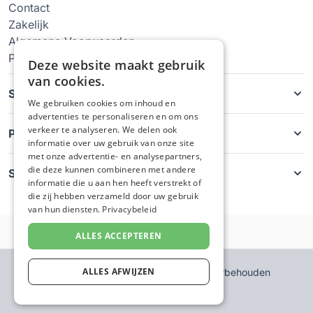
Contact
Zakelijk
Algemene Voorwaarden
Privacy Policy
Soorten hoesjes
Producten
Service
© GsmHoesjeMaken - Alle rechten voorbehouden