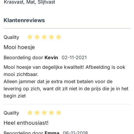
Krasvast, Mat, Slijtvast
Klantenreviews
Quality
Mooi hoesje
2 november 2021
Beoordeling door
Kevin
02-11-2021
Mooi hoesje van degelijke kwaliteit! Afbeelding is ook
mooi zichtbaar.
Alleen jammer dat je extra moet betalen voor de
levering op zich, want dit zit niet in de prijs die je in het
begin ziet
Quality
Heel enthousiast!
6 november 2018
Beoordeling door
Emma
06-11-2018